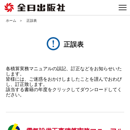
togg
ホーム
正誤表
正誤表
各積算実務マニュアルの誤記、訂正などをお知らせいた
します。
皆様には、ご迷惑をおかけしましたことを謹んでおわび
し、訂正致します。
該当する書籍の年度をクリックしてダウンロードしてく
ださい。