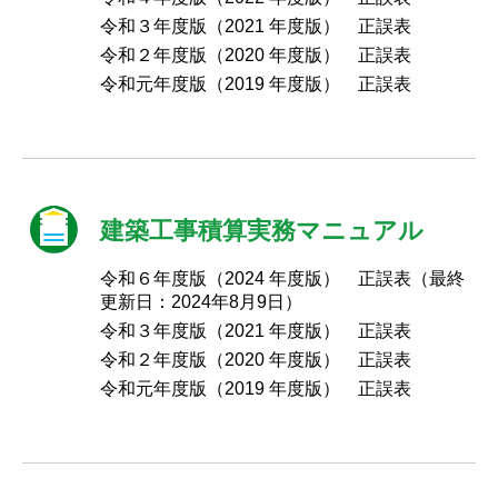
令和３年度版（2021 年度版） 正誤表
令和２年度版（2020 年度版） 正誤表
令和元年度版（2019 年度版） 正誤表
建築工事積算実務マニュアル
令和６年度版（2024 年度版） 正誤表（最終
更新日：2024年8月9日）
令和３年度版（2021 年度版） 正誤表
令和２年度版（2020 年度版） 正誤表
令和元年度版（2019 年度版） 正誤表